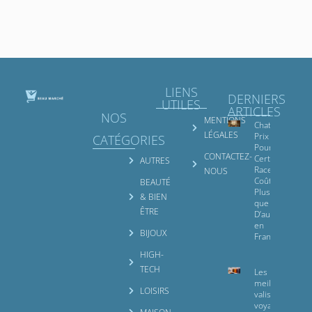
LIENS
DERNIERS
UTILES
ARTICLES
NOS
MENTIONS
Chat Nain
LÉGALES
Prix :
CATÉGORIES
Pourquoi
CONTACTEZ-
Certaines
AUTRES
Races
NOUS
Coûtent
BEAUTÉ
Plus Cher
& BIEN
que
ÊTRE
D’autres
en
BIJOUX
France
HIGH-
TECH
Les 10
meilleures
LOISIRS
valises pour
voyager