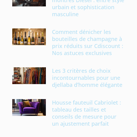
montres Diesel : entre style
urbain et sophistication
masculine
Comment dénicher les
bouteilles de champagne à
prix réduits sur Cdiscount :
Nos astuces exclusives
Les 3 critères de choix
incontournables pour une
djellaba d’homme élégante
Housse fauteuil Cabriolet :
tableau des tailles et
conseils de mesure pour
un ajustement parfait