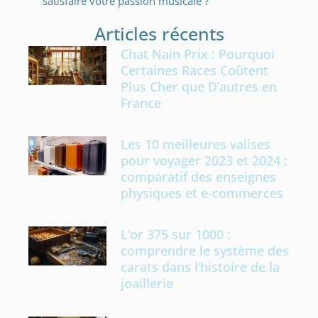
satisfaire votre passion musicale ?
Articles récents
Chat Nain Prix : Pourquoi
Certaines Races Coûtent
Plus Cher que D’autres en
France
Les 10 meilleures valises
pour voyager 2023 et 2024 :
comparatif des enseignes
physiques et e-commerces
L’or 375 sur 1000 :
comprendre le système des
carats dans l’histoire de la
joaillerie