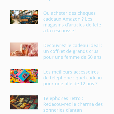
Ou acheter des cheques
cadeaux Amazon ? Les
magasins d’articles de fete
a la rescousse !
Decouvrez le cadeau ideal :
un coffret de grands crus
pour une femme de 50 ans
Les meilleurs accessoires
de telephone : quel cadeau
pour une fille de 12 ans ?
Telephones retro :
Redecouvrez le charme des
sonneries d’antan