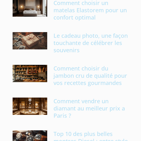
Comment choisir un
matelas Elastorem pour un
confort optimal
Le cadeau photo, une façon
touchante de célébrer les
souvenirs
Comment choisir du
jambon cru de qualité pour
vos recettes gourmandes
Comment vendre un
diamant au meilleur prix a
Paris ?
Top 10 des plus belles