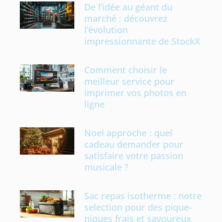
De l’idée au géant du
marché : découvrez
l’évolution
impressionnante de StockX
Comment choisir le
meilleur service pour
imprimer vos photos en
ligne
Noel approche : quel
cadeau demander pour
satisfaire votre passion
musicale ?
Sac repas isotherme : notre
selection pour des pique-
niques frais et savoureux