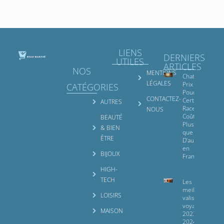
LIENS
DERNIERS
UTILES
ARTICLES
NOS
MENTIONS
Chat Nain
LÉGALES
Prix :
CATÉGORIES
Pourquoi
CONTACTEZ-
Certaines
AUTRES
Races
NOUS
Coûtent
BEAUTÉ
Plus Cher
& BIEN
que
ÊTRE
D’autres
en
BIJOUX
France
HIGH-
TECH
Les 10
meilleures
LOISIRS
valises pour
voyager
MAISON
2023 et
2024 :