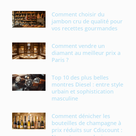
Comment choisir du
jambon cru de qualité pour
vos recettes gourmandes
Comment vendre un
diamant au meilleur prix a
Paris ?
Top 10 des plus belles
montres Diesel : entre style
urbain et sophistication
masculine
Comment dénicher les
bouteilles de champagne à
prix réduits sur Cdiscount :