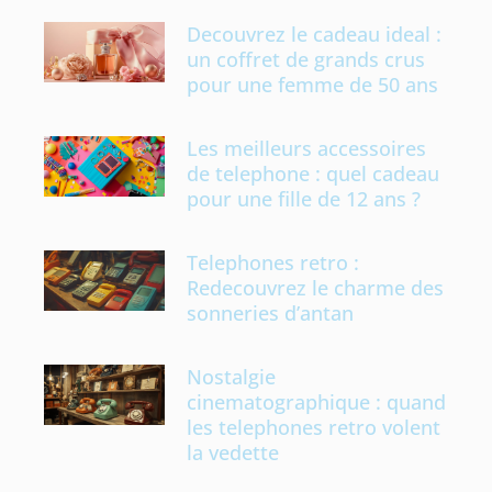
Decouvrez le cadeau ideal :
un coffret de grands crus
pour une femme de 50 ans
Les meilleurs accessoires
de telephone : quel cadeau
pour une fille de 12 ans ?
Telephones retro :
Redecouvrez le charme des
sonneries d’antan
Nostalgie
cinematographique : quand
les telephones retro volent
la vedette