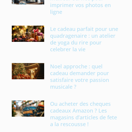
imprimer vos photos en
ligne
Le cadeau parfait pour une
quadragenaire : un atelier
de yoga du rire pour
celebrer la vie
Noel approche : quel
cadeau demander pour
satisfaire votre passion
musicale ?
Ou acheter des cheques
cadeaux Amazon ? Les
magasins d’articles de fete
a la rescousse !