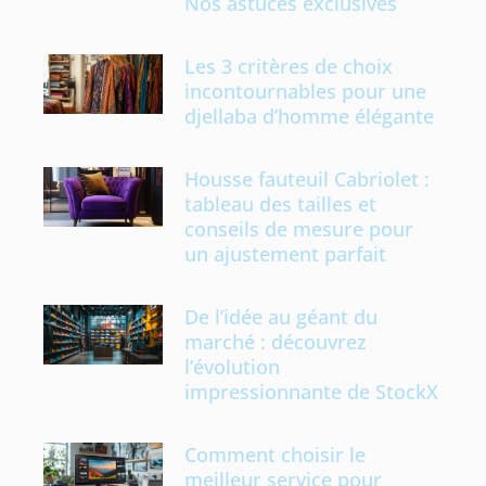
Nos astuces exclusives
Les 3 critères de choix
incontournables pour une
djellaba d’homme élégante
Housse fauteuil Cabriolet :
tableau des tailles et
conseils de mesure pour
un ajustement parfait
De l’idée au géant du
marché : découvrez
l’évolution
impressionnante de StockX
Comment choisir le
meilleur service pour