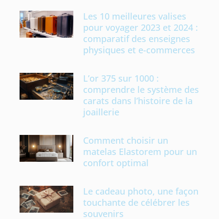
Les 10 meilleures valises
pour voyager 2023 et 2024 :
comparatif des enseignes
physiques et e-commerces
L’or 375 sur 1000 :
comprendre le système des
carats dans l’histoire de la
joaillerie
Comment choisir un
matelas Elastorem pour un
confort optimal
Le cadeau photo, une façon
touchante de célébrer les
souvenirs