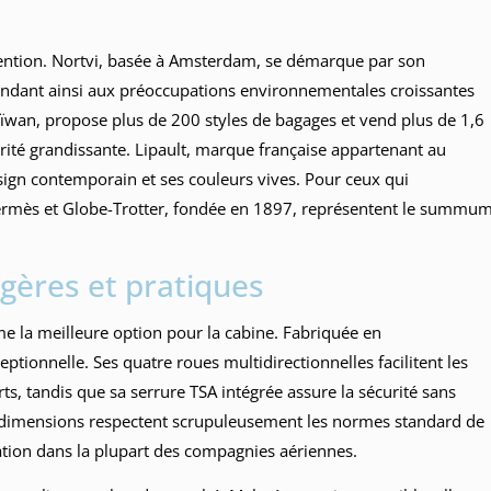
ention. Nortvi, basée à Amsterdam, se démarque par son
pondant ainsi aux préoccupations environnementales croissantes
aïwan, propose plus de 200 styles de bagages et vend plus de 1,6
rité grandissante. Lipault, marque française appartenant au
ign contemporain et ses couleurs vives. Pour ceux qui
Hermès et Globe-Trotter, fondée en 1897, représentent le summu
égères et pratiques
e la meilleure option pour la cabine. Fabriquée en
eptionnelle. Ses quatre roues multidirectionnelles facilitent les
ts, tandis que sa serrure TSA intégrée assure la sécurité sans
 dimensions respectent scrupuleusement les normes standard de
ation dans la plupart des compagnies aériennes.