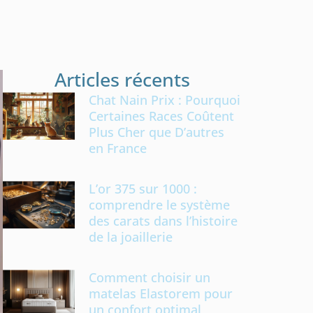
Articles récents
Chat Nain Prix : Pourquoi
Certaines Races Coûtent
Plus Cher que D’autres
en France
L’or 375 sur 1000 :
comprendre le système
des carats dans l’histoire
de la joaillerie
Comment choisir un
matelas Elastorem pour
un confort optimal