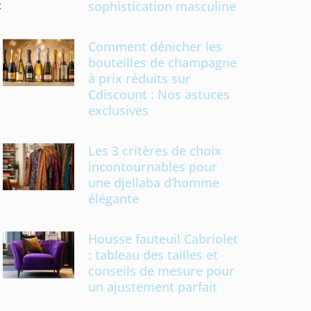
t
sophistication masculine
Comment dénicher les
bouteilles de champagne
à prix réduits sur
Cdiscount : Nos astuces
exclusives
1
Les 3 critères de choix
incontournables pour
une djellaba d’homme
élégante
Housse fauteuil Cabriolet
: tableau des tailles et
conseils de mesure pour
un ajustement parfait