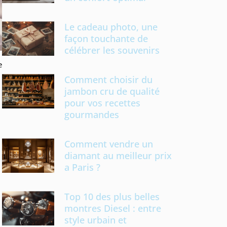
Le cadeau photo, une
façon touchante de
célébrer les souvenirs
e
Comment choisir du
jambon cru de qualité
pour vos recettes
gourmandes
Comment vendre un
diamant au meilleur prix
a Paris ?
Top 10 des plus belles
montres Diesel : entre
style urbain et