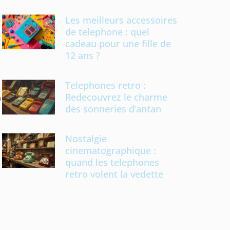
Les meilleurs accessoires
de telephone : quel
cadeau pour une fille de
12 ans ?
Telephones retro :
Redecouvrez le charme
m
des sonneries d’antan
Nostalgie
cinematographique :
quand les telephones
retro volent la vedette