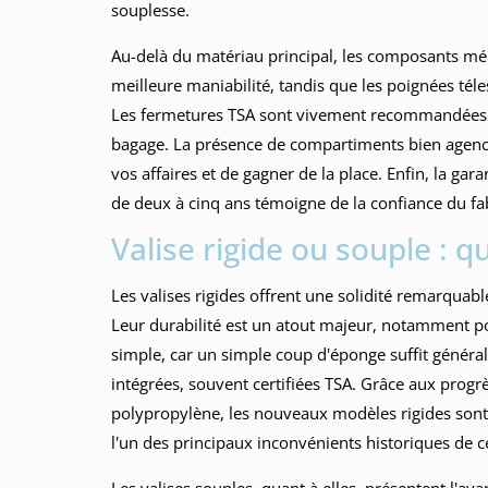
souplesse.
Au-delà du matériau principal, les composants mér
meilleure maniabilité, tandis que les poignées tél
Les fermetures TSA sont vivement recommandées p
bagage. La présence de compartiments bien agencés
vos affaires et de gagner de la place. Enfin, la gara
de deux à cinq ans témoigne de la confiance du fa
Valise rigide ou souple : qu
Les valises rigides offrent une solidité remarquabl
Leur durabilité est un atout majeur, notamment po
simple, car un simple coup d'éponge suffit général
intégrées, souvent certifiées TSA. Grâce aux pro
polypropylène, les nouveaux modèles rigides sont
l'un des principaux inconvénients historiques de ce
Les valises souples, quant à elles, présentent l'ava