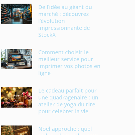
De l’idée au géant du
marché : découvrez
e
l’évolution
impressionnante de
StockX
Comment choisir le
meilleur service pour
imprimer vos photos en
ligne
Le cadeau parfait pour
une quadragenaire : un
atelier de yoga du rire
pour celebrer la vie
Noel approche : quel