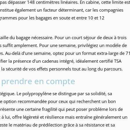
s dépasser 148 centimètres linéaires. En cabine, cette limite es
onstitue également un facteur déterminant, car les compagnies
grammes pour les bagages en soute et entre 10 et 12
taille du bagage nécessaire. Pour un court séjour de deux à trois
es suffit amplement. Pour une semaine, privilégiez un modèle de
es. Au-delà d'une semaine, optez pour un format extra-large de 7
ifier la présence d'un cadenas intégré, idéalement certifié TSA
 la sécurité de vos effets personnels tout au long du parcours.
 à prendre en compte
égique. Le polypropylène se distingue par sa solidité, sa
it une option recommandée pour ceux qui recherchent un bon
résente une certaine fragilité qui peut poser problème lors de
à lui, offre légèreté et résilience mais entraîne généralement un
reste le matériau de prédilection grâce à sa résistance et sa